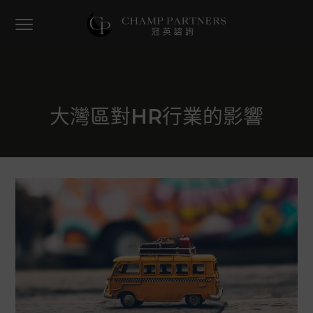
S
S
S
S
k
k
k
k
i
i
i
i
香
Champ Partners Limited
港
p
p
p
p
最
專
t
t
t
t
業
的
o
o
o
o
HR
企
p
m
p
f
業
大灣區對HR行業的影響
r
a
r
o
i
i
i
o
m
n
m
t
a
c
a
e
r
o
r
r
y
n
y
n
t
s
a
e
i
v
n
d
i
t
e
g
b
a
a