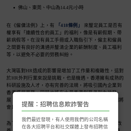
佛山、東莞、中山為14.4元/小時
在《僱傭法例》上，有
「418條例」
來釐定員工是否有
權享有「連續性合約員工」的福利，像是有薪假期、帶
薪病假等。在沒有員工手冊或入職指引下，僱主和僱員
之間要有良好的溝通并釐清企業的薪酬制度、員工福利
等，以避免不必要的勞務糾紛。
大灣區對HR造成的影響是增加了工作量和複雜性，這對
於HR外判行業來說是挑戰，也是機遇。香港擁有成熟的
科研設施及人才，亦有完善的法規，將吸引國內企業到
香港擴展業務，同時也將有大量香港創業者到內地發
展，而對於當地勞動法規的差異，選擇將HR工作外判將
提醒：招聘信息欺詐警告
會是趨勢。
我們最近發現，有人使用我們的公司名稱
為了加快在大灣區的效率，政府和各企業都想盡辦法改
在各大招聘平台和社交媒體上發布招聘信
善，像是前文提到的騰訊推出的「E證通」有助加快通