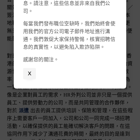
息。請注意，這些信息並非來自我們公
關效率；香港政黨及智庫組織亦指出可設立彈性
簽證
／
司。
簽注安排予內地以至海外科企，只要承諾創造一定的本
地職位，就可獲批一定的簽證予企業調動職業來港，更
每當我們發布職位空缺時，我們始終會使
無須逐個審批。這樣的話HR在為員工申請工作簽證時便
用我們的官方公司電子郵件地址進行溝
能節省許多手續，增加人員流動性。
通。我們敦促大家保持警惕，核實招聘信
息的真實性，以避免陷入欺詐陷阱。
對比香港，大灣區擁有約6,600萬人口，其市場潛力是香
感謝您的關注。
港的9倍，面對龐大的市場需求，公司以系統化的人力資
源協同管理模式（Co-Management）為企業客戶提高效
X
率，「招聘需求—員工入職—日常管理—晉升辭退」為
一整套協同管理體系幫助企業全方位的解決HR的難題。
像是企業對員工的需求，HR外判公司並非只是一個提供
員工、提供勞動力的公司，而是共同管理的合作夥伴，
對於
派遣
出去的員工提供培訓、保險和管理，在這些程
序上需要客戶一同加入，公司和公司一同完成一項招聘
活動，以確保提供的員工能確切解決客戶的問題，在這
協同作用下減少了溝通花費的時間，最終的目的是達到