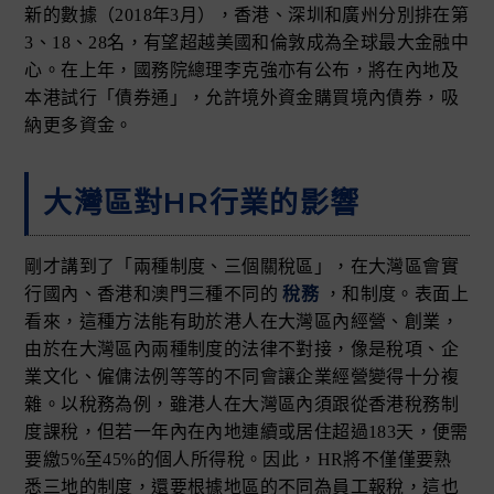
新的數據（2018年3月），香港、深圳和廣州分別排在第
3、18、28名，有望超越美國和倫敦成為全球最大金融中
心。在上年，國務院總理李克強亦有公布，將在內地及
本港試行「債券通」，允許境外資金購買境內債券，吸
納更多資金。
大灣區對HR行業的影響
剛才講到了「兩種制度、三個關稅區」，在大灣區會實
行國內、香港和澳門三種不同的
稅務
，和制度。表面上
看來，這種方法能有助於港人在大灣區內經營、創業，
由於在大灣區內兩種制度的法律不對接，像是稅項、企
業文化、僱傭法例等等的不同會讓企業經營變得十分複
雜。以稅務為例，雖港人在大灣區內須跟從香港稅務制
度課稅，但若一年內在內地連續或居住超過183天，便需
要繳5%至45%的個人所得稅。因此，HR將不僅僅要熟
悉三地的制度，還要根據地區的不同為員工報稅，這也