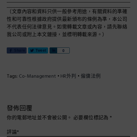
（文章內容和資料只供一般參考用途，有關資料的準確
性和可靠性根據政府提供最新頒布的條例為準，本公司
不代表任何法律意見。如需轉載文章或內容，請先聯絡
我公司或附上本文鏈接，並標明轉載來源。）
Share
Tweet
S
0
h
a
r
Tags:
Co-Management
•
HR外判
•
僱傭法例
e
Reader
發佈回覆
Interactions
你的電郵地址並不會被公開。
必要欄位標記為
*
評論
*