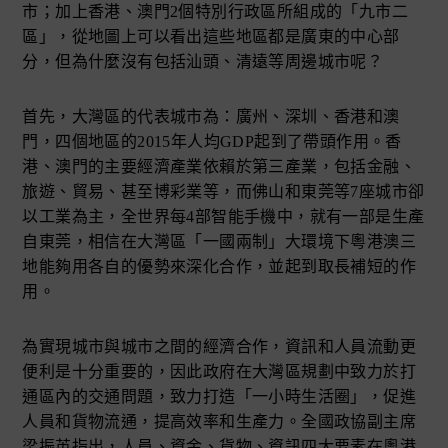
市；加上香港、澳門2個特別行政區所組成的「九市二
區」，從地圖上可以看出這些地區都是廣東的中心部
分，但為什麼沒有包括汕頭、清遠等周邊城市呢？
首先，大灣區的代表城市為：廣州、深圳、香港和澳
門，四個地區的2015年人均GDP起到了帶頭作用。香
港、澳門的主要經濟產業依賴於第三產業，包括金融、
旅遊、貿易、甚至博彩業等，而佛山和東莞等7座城市卻
以工業為主，全世界每4部智能手機中，就有一部是生產
自東莞，相信在大灣區「一國兩制」大環境下粵港澳三
地能夠用各自的優勢來深化合作，並起到取長補短的作
用。
為實現城市與城市之間的經濟合作，資訊和人員流動更
便利是十分重要的，因此政府在大灣區規劃中致力於打
通區內的交通問題，致力打造「一小時生活圈」，促進
人員和貨物流通，提高效率和生產力。全國政協副主席
梁振英指出，人員、資金、貨物、資訊四大要素在粵港