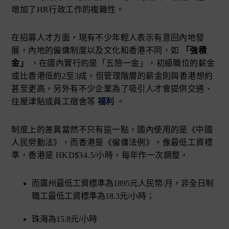
增加了HR行政工作的複雜性。
在招募人才方面，現有不少年輕人表示有意回內地發
展，內地的僱傭制度以及文化和香港不同，如
「強積
金」
，在國內實行的是「五險一金」，初級職位的薪金
或比香港低約2至3成，但管理階層的薪金則與香港想約
甚至更高，另外有不少企業為了吸引人才會提供交通、
住屋津貼或員工宿舍等
福利
。
制度上的差異當然不只有這一點，國內使用的是《中國
人民勞動法》，而香港是《僱傭法例》。像最低工資標
準，香港是 HKD$34.5/小時，每年作一次調整，
而廣州最低工資標準為1895元人民幣/月，非全日制
職工最低工資標準為18.3元/小時；
珠海為15.8元/小時