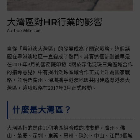
t
r
i
大灣區對HR行業的影響
o
n
Author: Mike Lam
自從「粵港澳大灣區」的發展成為了國家戰略，這個話
題在粵港澳地區一直變成了熱門。其實這個計劃最早是
在2016年3月的國務院印發《關於深化泛珠三角區域合作
的指導意見》中有提出泛珠區域合作正式上升為國家戰
略，並明確廣州、深圳攜手港澳地區共同建造粵港澳大
灣區，這項戰略在2017年3月正式啟動。
什麼是大灣區？
大灣區指的是由11個地區組合成的城市群，廣州、佛
山、肇慶、深圳、東莞、惠州、珠海、中山、江門9個城