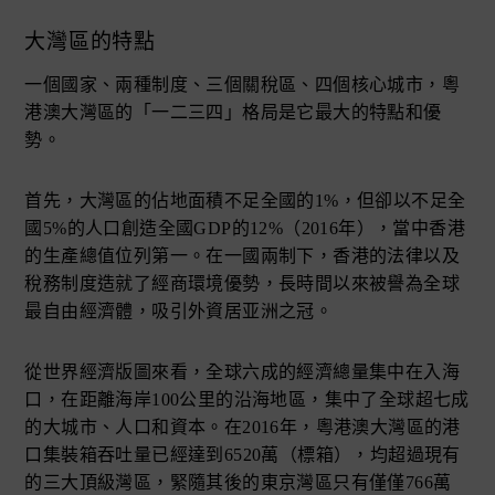
大灣區的特點
一個國家、兩種制度、三個關稅區、四個核心城市，粵
港澳大灣區的「一二三四」格局是它最大的特點和優
勢。
首先，大灣區的佔地面積不足全國的1%，但卻以不足全
國5%的人口創造全國GDP的12%（2016年），當中香港
的生產總值位列第一。在一國兩制下，香港的法律以及
稅務制度造就了經商環境優勢，長時間以來被譽為全球
最自由經濟體，吸引外資居亚洲之冠。
從世界經濟版圖來看，全球六成的經濟總量集中在入海
口，在距離海岸100公里的沿海地區，集中了全球超七成
的大城市、人口和資本。在2016年，粵港澳大灣區的港
口集裝箱吞吐量已經達到6520萬（標箱），均超過現有
的三大頂級灣區，緊隨其後的東京灣區只有僅僅766萬