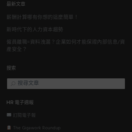
最新文章
薪酬計算哪有你想的這麼簡單！
新時代下的人力資本趨勢
僱員離職=資料洩漏？企業如何才能保證內部信息/資
產安全？
搜索
搜
尋
文
章
HR 電子週報
訂閱電子報
The Gigawork Roundup