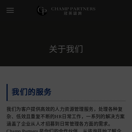
跳
跳
跳
过
过
转
至
前
到
香
冠英谘询有限公司
港
主
往
页
最
专
导
主
脚
业
的
航
要
HR
企
内
业
关于我们
容
我们的服务
我们为客户提供高效的人力资源管理服务，处理各种复
杂、低效且重复不断的HR日常工作，一系列的解决方案
涵盖了企业从人才招募到日常管理各方面的需求。
Champ Partners 是你们的合作伙伴，从谘询开始了解企