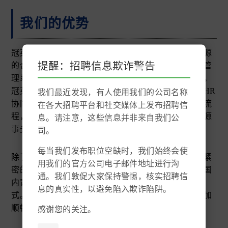
我们的优势
冠英谘询不仅深悉香港劳工条例以及所有有关人力资源
提醒：招聘信息欺诈警告
的合规法则，我们还引用了市场上最先进的人力资源管
理系统来协助我们提升日常工作效率及降低营运成本。
冠英谘询不仅仅是一个外包伙伴，我们率先提出了【HR
我们最近发现，有人使用我们的公司名称
协同管理】的概念，承接员工在职期间的每一项工作流
在各大招聘平台和社交媒体上发布招聘信
程，确保员工成长的同时亦能帮助客户减少在人力资源
息。请注意，这些信息并非来自我们公
事务上的投入。
司。
每当我们发布职位空缺时，我们始终会使
除了面对熟悉的香港市场，冠英谘询与国内市场也有紧
用我们的官方公司电子邮件地址进行沟
密的合作关系。我们的管理团队中有不少拥有中资或国
通。我们敦促大家保持警惕，核实招聘信
内背景的顾问，能充分了解国内的市场情况及运作模
息的真实性，以避免陷入欺诈陷阱。
式。同时，我们还能了解客户的需求，从而让沟通更加
顺畅，提高制定解决方案的效率和精准度。
感谢您的关注。