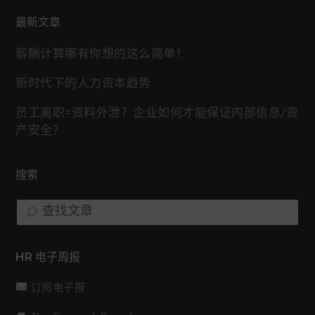
最新文章
薪酬计算哪有你想的这么简单！
新时代下的人力资本趋势
员工离职=资料外泄？企业如何才能保证内部信息/资
产安全？
搜索
查
找
文
章
HR 电子周报
订阅电子报